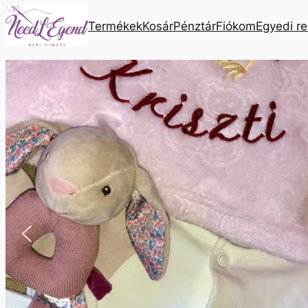
Ugrás
Termékek
Kosár
Pénztár
Fiókom
Egyedi r
a
tartalomhoz