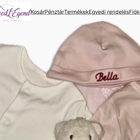
Kosár
Pénztár
Termékek
Egyedi rendelés
Fió